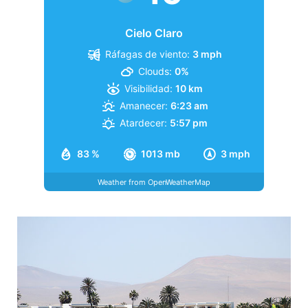
Cielo Claro
Ráfagas de viento:
3 mph
Clouds:
0%
Visibilidad:
10 km
Amanecer:
6:23 am
Atardecer:
5:57 pm
83 %
1013 mb
3 mph
Weather from OpenWeatherMap