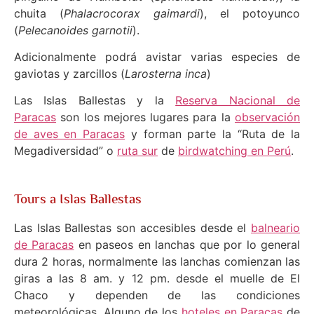
chuita (
Phalacrocorax gaimardi
), el potoyunco
(
Pelecanoides garnotii
).
Adicionalmente podrá avistar varias especies de
gaviotas y zarcillos (
Larosterna inca
)
Las Islas Ballestas y la
Reserva Nacional de
Paracas
son los mejores lugares para la
observación
de aves en Paracas
y forman parte la “Ruta de la
Megadiversidad” o
ruta sur
de
birdwatching en Perú
.
Tours a Islas Ballestas
Las Islas Ballestas son accesibles desde el
balneario
de Paracas
en paseos en lanchas que por lo general
dura 2 horas, normalmente las lanchas comienzan las
giras a las 8 am. y 12 pm. desde el muelle de El
Chaco y dependen de las condiciones
meteorológicas. Alguno de los
hoteles en Paracas
de