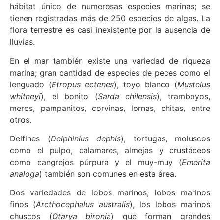
hábitat único de numerosas especies marinas; se
tienen registradas más de 250 especies de algas. La
flora terrestre es casi inexistente por la ausencia de
lluvias.
En el mar también existe una variedad de riqueza
marina; gran cantidad de especies de peces como el
lenguado (
Etropus ectenes
), toyo blanco (
Mustelus
whitneyi
), el bonito (
Sarda chilensis
), tramboyos,
meros, pampanitos, corvinas, lornas, chitas, entre
otros.
Delfines (
Delphinius dephis
), tortugas, moluscos
como el pulpo, calamares, almejas y crustáceos
como cangrejos púrpura y el muy-muy (
Emerita
analoga
) también son comunes en esta área.
Dos variedades de lobos marinos, lobos marinos
finos (
Arcthocephalus australis
), los lobos marinos
chuscos (
Otarya bironia
) que forman grandes