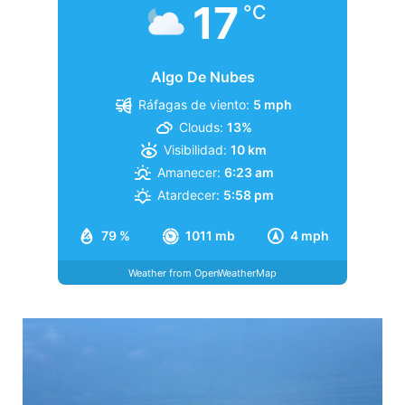
17
°C
Algo De Nubes
Ráfagas de viento:
5 mph
Clouds:
13%
Visibilidad:
10 km
Amanecer:
6:23 am
Atardecer:
5:58 pm
79 %
1011 mb
4 mph
Weather from OpenWeatherMap