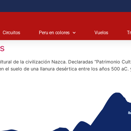
Circuitos
Peru en colores
Vuelos
T
os
tural de la civilización Nazca. Declaradas “Patrimonio Cu
n el suelo de una llanura desértica entre los años 500 aC