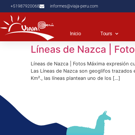
+51987920068
informes@viaja-peru.com
Inicio
Tours
Líneas de Nazca | Fot
Líneas de Nazca | Fotos Máxima expresión cul
Las Líneas de Nazca son geoglifos trazados e
Km²., las líneas plantean uno de los […]