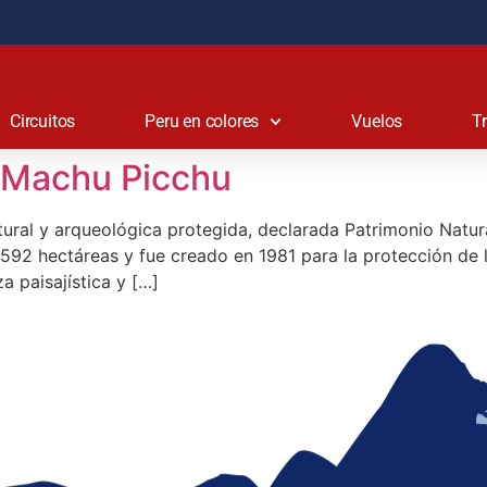
Circuitos
Peru en colores
Vuelos
T
e Machu Picchu
tural y arqueológica protegida, declarada Patrimonio Natu
,592 hectáreas y fue creado en 1981 para la protección de 
a paisajística y […]