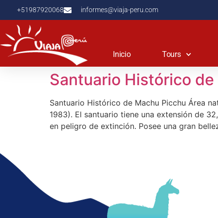
+51987920068
informes@viaja-peru.com
Inicio
Tours
Santuario Histórico d
Santuario Histórico de Machu Picchu Área na
1983). El santuario tiene una extensión de 32
en peligro de extinción. Posee una gran bellez