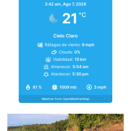
3:42 am,
Ago 7, 2026
21
°C
Cielo Claro
Ráfagas de viento:
9 mph
Clouds:
0%
Visibilidad:
10 km
Amanecer:
5:54 am
Atardecer:
5:30 pm
81 %
1009 mb
3 mph
Weather from OpenWeatherMap