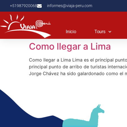
+51987920068
informes@viaja-peru.com
Inicio
Tours
Como llegar a Lima
Como llegar a Lima Lima es el principal punt
principal punto de arribo de turistas interna
Jorge Chávez ha sido galardonado como el m