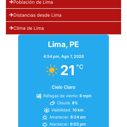
Población de Lima
Distancias desde Lima
Clima de Lima
Lima, PE
4:54 pm,
Ago 7, 2026
21
°C
Cielo Claro
Ráfagas de viento:
8 mph
Clouds:
8%
Visibilidad:
10 km
Amanecer:
6:24 am
Atardecer:
6:03 pm