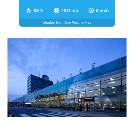
68 %
1011 mb
9 mph
Weather from OpenWeatherMap