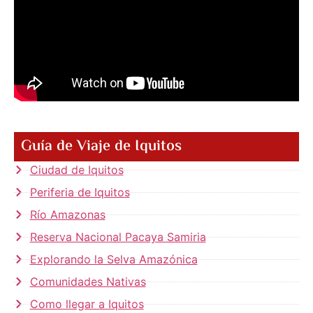
Guía de Viaje de Iquitos
Ciudad de Iquitos
Periferia de Iquitos
Río Amazonas
Reserva Nacional Pacaya Samiria
Explorando la Selva Amazónica
Comunidades Nativas
Como llegar a Iquitos