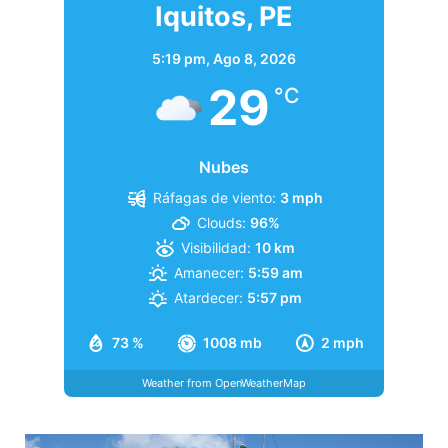
Iquitos, PE
5:19 pm,
Ago 8, 2026
29
°C
Nubes
Ráfagas de viento:
3 mph
Clouds:
96%
Visibilidad:
10 km
Amanecer:
5:59 am
Atardecer:
5:57 pm
73 %
1008 mb
2 mph
Weather from OpenWeatherMap