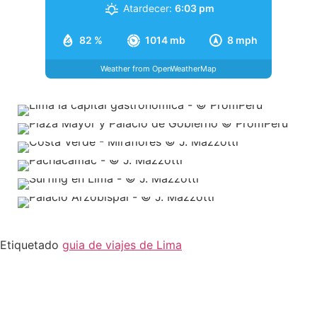
Atardecer:
6:03 pm
82 %
1014 mb
8 mph
Weather from OpenWeatherMap
Etiquetado
guia de viajes de Lima