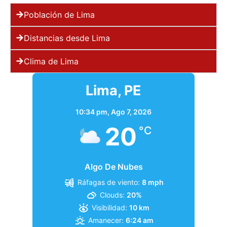
Población de Lima
Distancias desde Lima
Clima de Lima
Lima, PE
10:34 pm,
Ago 7, 2026
20
°C
Algo De Nubes
Ráfagas de viento:
8 mph
Clouds:
20%
Visibilidad:
10 km
Amanecer:
6:24 am