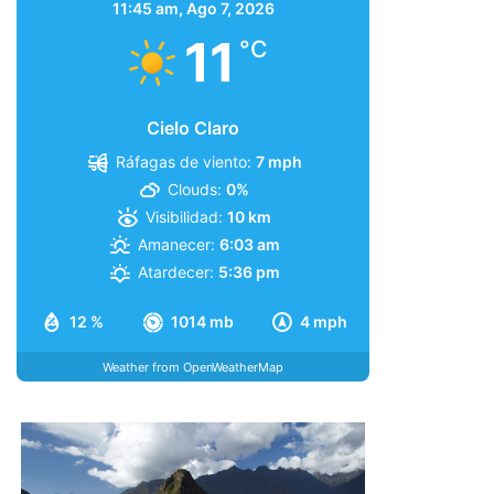
11:45 am,
Ago 7, 2026
11
°C
Cielo Claro
Ráfagas de viento:
7 mph
Clouds:
0%
Visibilidad:
10 km
Amanecer:
6:03 am
Atardecer:
5:36 pm
12 %
1014 mb
4 mph
Weather from OpenWeatherMap