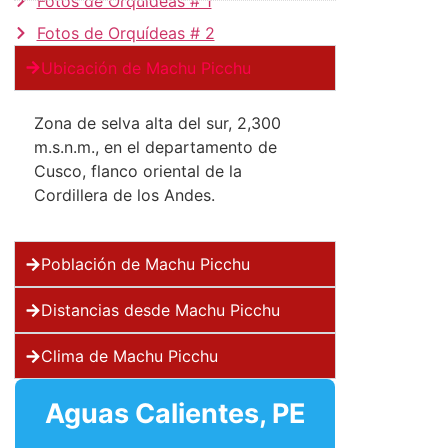
Fotos de Orquídeas # 1
Fotos de Orquídeas # 2
Ubicación de Machu Picchu
Zona de selva alta del sur, 2,300
m.s.n.m., en el departamento de
Cusco, flanco oriental de la
Cordillera de los Andes.
Población de Machu Picchu
Distancias desde Machu Picchu
Clima de Machu Picchu
Aguas Calientes, PE