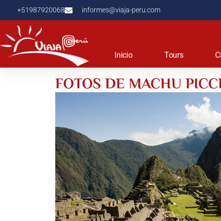
+51987920068
informes@viaja-peru.com
Inicio
Tours
C
FOTOS DE MACHU PIC