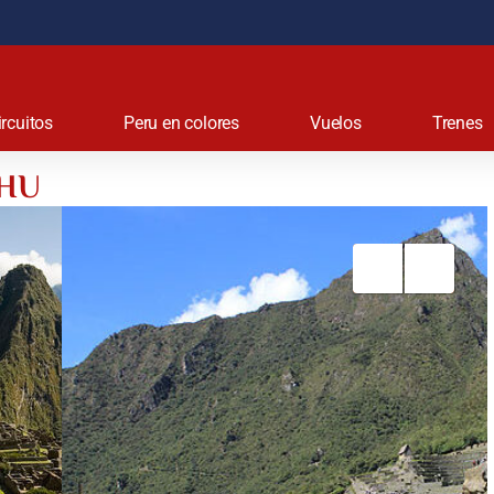
ircuitos
Peru en colores
Vuelos
Trenes
CHU