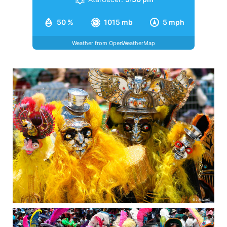
50 %
1015 mb
5 mph
Weather from OpenWeatherMap