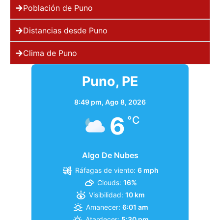
Población de Puno
Distancias desde Puno
Clima de Puno
Puno, PE
8:49 pm,
Ago 8, 2026
6
°C
Algo De Nubes
Ráfagas de viento:
6 mph
Clouds:
16%
Visibilidad:
10 km
Amanecer:
6:01 am
Atardecer:
5:30 pm