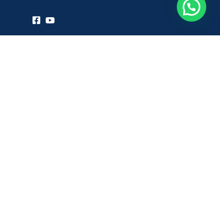
Empresa
Atencion al cliente
+51 987920068
Medios de pago