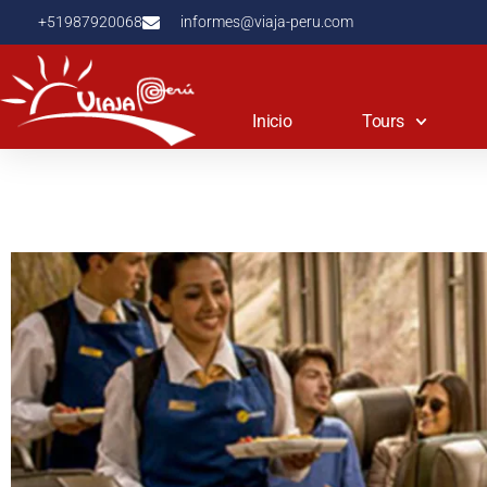
+51987920068
informes@viaja-peru.com
Inicio
Tours