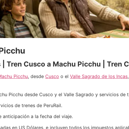
 Picchu
as | Tren Cusco a Machu Picchu | Tren
Machu Picchu
, desde
Cusco
o el
Valle Sagrado de los Incas
achu Picchu desde Cusco y el Valle Sagrado y servicios de 
rvicios de trenes de PeruRail.
anticipación a la fecha del viaje.
esadas en US Dólares, e incluyen todos los impuestos aplica