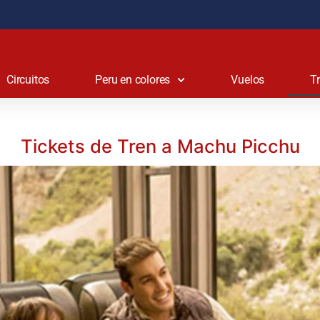
Circuitos
Peru en colores
Vuelos
T
Tickets de Tren a Machu Picchu