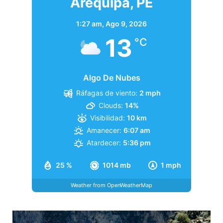
Arequipa, PE
1:27 am,
Ago 9, 2026
13
°C
Algo De Nubes
Ráfagas de viento:
2 mph
Clouds:
14%
Visibilidad:
10 km
Amanecer:
6:07 am
Atardecer:
5:36 pm
25 %
1014 mb
1 mph
Weather from OpenWeatherMap