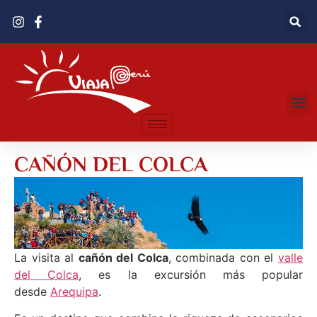
CAÑÓN DEL COLCA
La visita al
cañón del Colca
, combinada con el
valle
del Colca
, es la excursión más popular
desde
Arequipa
.