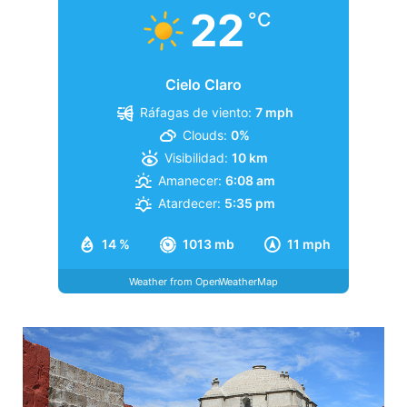
22
°C
Cielo Claro
Ráfagas de viento:
7 mph
Clouds:
0%
Visibilidad:
10 km
Amanecer:
6:08 am
Atardecer:
5:35 pm
14 %
1013 mb
11 mph
Weather from OpenWeatherMap