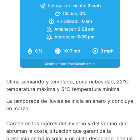
Ráfagas de viento:
2 mph
Clouds:
0%
Visibilidad:
10 km
Amanecer:
6:08 am
Atardecer:
5:35 pm
8 %
1017 mb
3 mph
Weather from OpenWeatherMap
Clima semiárido y templado, poca nubosidad, 22°C
temperatura máxima y 5°C temperatura mínima.
La temporada de lluvias se inicia en enero y concluye
en marzo.
Carece de los rigores del invierno y del verano que
abruman la costa, situación que garantiza la
presencia de brillo solar y un cielo despejado, con un