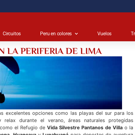
Circuitos
Peru en colores
Vuelos
T
N LA PERIFERIA DE LIMA
s excelentes opciones como las playas del sur para los
 relax durante el verano, áreas naturales protegidas
 como el Refugio de
Vida Silvestre Pantanos de Villa
o la
ona
,
Huancaya
y
Lunahuaná
para deportes de aventura