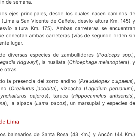
fin de semana.
os ejes principales, desde los cuales nacen caminos de
 (Lima a San Vicente de Cañete, desvío altura Km. 145) y
esvío altura Km. 175). Ambas carreteras se encuentran
que conectan ambas carreteras (vías de segundo orden sin
nte lugar.
de diversas especies de zambullidores (
Podiceps spp.
),
legadis ridgwayi
), la huallata (
Chloephaga melanoptera
), y
re otras.
do la presencia del zorro andino (
Pseudalopex culpaeus
),
ino (
Oreailurus jacobita
), vizcacha (
Lagidium peruanum
),
Lynchailurus pajeros
), taruca (
Hippocamelus antisensis
),
ma
), la alpaca (
Lama pacos
), un marsupial y especies de
 de Lima
los balnearios de Santa Rosa (43 Km.) y Ancón (44 Km.)