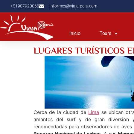
+51987920068
informes@viaja-peru.com
Inicio
Tours
LUGARES TURÍSTICOS E
Cerca de la ciudad de
Lima
se ubican otra
amantes del surf y de gran diversión y
recomendadas para observadores de aves
Reserva Nacional de Lachay
. A sur
Mamac