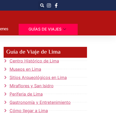
renes
GUÍAS DE VIAJES
Guía de Viaje de Lima
Centro Histórico de Lima
Museos en Lima
Sitios Arqueológicos en Lima
Miraflores y San Isidro
Periferia de Lima
Gastronomía y Entretenimiento
Cómo llegar a Lima