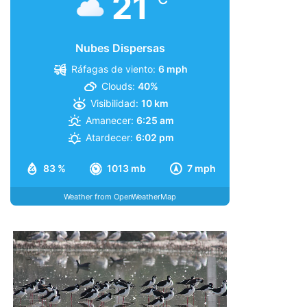
21
Nubes Dispersas
Ráfagas de viento:
6 mph
Clouds:
40%
Visibilidad:
10 km
Amanecer:
6:25 am
Atardecer:
6:02 pm
83 %
1013 mb
7 mph
Weather from OpenWeatherMap