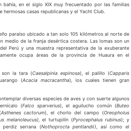
 bahía, en el siglo XIX muy frecuentado por las familias
e hermosas casas republicanas y el Yacht Club.
ño paraíso ubicado a tan solo 105 kilómetros al norte de
n medio de la franja desértica costera. Las lomas son un
 del Perú y una muestra representativa de la exuberante
icamente ocupa áreas de la provincia de Huaura en el
 son la tara (
Caesalpinia espinosa
), el palillo (
Capparis
huarango (
Acacia macracantha
), los cuales tienen gran
ontemplar diversas especies de aves y con suerte algunos
ernícalo (
Falco sparverius
), el aguilucho común (
Buteo
(
Asthenes cactorum
), el chorlo del campo (
Oreopholus
us melanoleucus),
el turtupilín (
Pyrocephalus rubinus
); y
perdiz serrana (
Nothoprocta pentlandii)
, así como el