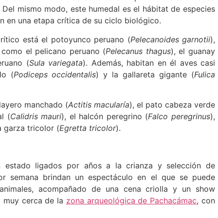
s. Del mismo modo, este humedal es el hábitat de especies
 en una etapa crítica de su ciclo biológico.
crítico está el potoyunco peruano (
Pelecanoides garnotii
),
s como el pelicano peruano (
Pelecanus thagus
), el guanay
eruano (
Sula variegata
). Además, habitan en él aves casi
lo (
Podiceps occidentalis
) y la gallareta gigante (
Fulica
playero manchado (
Actitis macularía
), el pato cabeza verde
l (
Calidris mauri
), el halcón peregrino (
Falco peregrinus
),
a garza tricolor (
Egretta tricolor
).
an estado ligados por años a la crianza y selección de
or semana brindan un espectáculo en el que se puede
s animales, acompañado de una cena criolla y un show
a, muy cerca de la
zona arqueológica de Pachacámac
, con