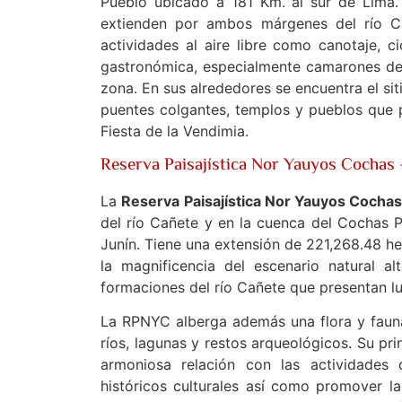
Pueblo ubicado a 181 Km. al sur de Lima.
extienden por ambos márgenes del río Ca
actividades al aire libre como canotaje, 
gastronómica, especialmente camarones de 
zona. En sus alrededores se encuentra el sit
puentes colgantes, templos y pueblos que p
Fiesta de la Vendimia.
Reserva Paisajística Nor Yauyos Cochas
La
Reserva Paisajística Nor Yauyos Cocha
del río Cañete y en la cuenca del Cochas 
Junín. Tiene una extensión de 221,268.48 h
la magnificencia del escenario natural 
formaciones del río Cañete que presentan lug
La RPNYC alberga además una flora y fauna
ríos, lagunas y restos arqueológicos. Su pri
armoniosa relación con las actividades
históricos culturales así como promover la