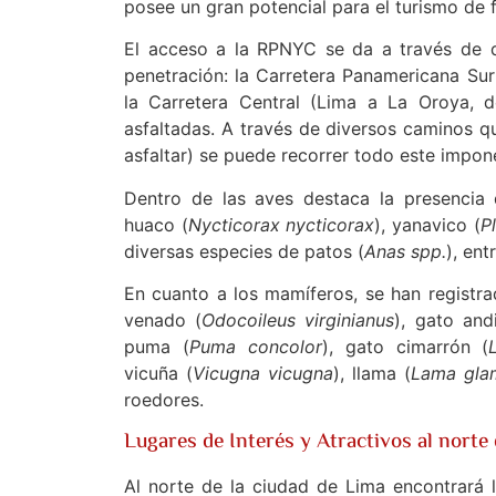
posee un gran potencial para el turismo de 
El acceso a la RPNYC se da a través de d
penetración: la Carretera Panamericana Sur
la Carretera Central (Lima a La Oroya, d
asfaltadas. A través de diversos caminos 
asfaltar) se puede recorrer todo este impone
Dentro de las aves destaca la presencia 
huaco (
Nycticorax nycticorax
), yanavico (
P
diversas especies de patos (
Anas spp.
), ent
En cuanto a los mamíferos, se han registra
venado (
Odocoileus virginianus
), gato and
puma (
Puma concolor
), gato cimarrón (
vicuña (
Vicugna vicugna
), llama (
Lama gla
roedores.
Lugares de Interés y Atractivos al norte
Al norte de la ciudad de Lima encontrará 