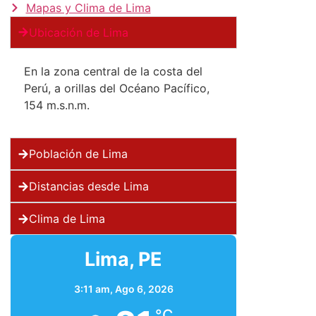
Mapas y Clima de Lima
Ubicación de Lima
En la zona central de la costa del
Perú, a orillas del Océano Pacífico,
154 m.s.n.m.
Población de Lima
Distancias desde Lima
Clima de Lima
Lima, PE
3:11 am,
Ago 6, 2026
°C