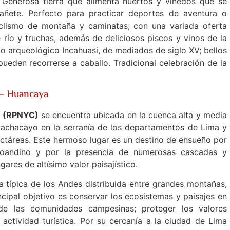
 Generosa tierra que alimenta huertos y viñedos que se
ñete. Perfecto para practicar deportes de aventura o
ciclismo de montaña y caminatas; con una variada oferta
río y truchas, además de deliciosos piscos y vinos de la
io arqueológico Incahuasi, de mediados de siglo XV; bellos
ueden recorrerse a caballo. Tradicional celebración de la
 – Huancaya
s (RPNYC)
se encuentra ubicada en la cuenca alta y media
Pachacayo en la serranía de los departamentos de Lima y
ectáreas. Este hermoso lugar es un destino de ensueño por
altoandino y por la presencia de numerosas cascadas y
ares de altísimo valor paisajístico.
 típica de los Andes distribuida entre grandes montañas,
ncipal objetivo es conservar los ecosistemas y paisajes en
 de las comunidades campesinas; proteger los valores
 actividad turística. Por su cercanía a la ciudad de Lima