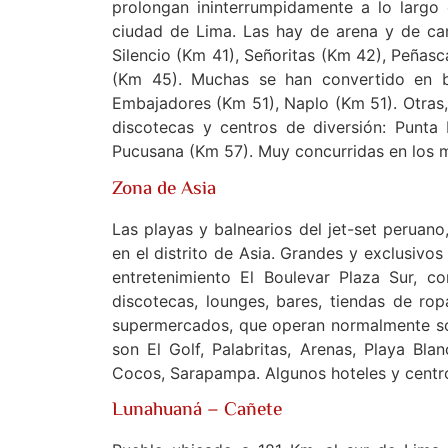
prolongan ininterrumpidamente a lo largo
ciudad de Lima. Las hay de arena y de cant
Silencio (Km 41), Señoritas (Km 42), Peñasc
(Km 45). Muchas se han convertido en ba
Embajadores (Km 51), Naplo (Km 51). Otras,
discotecas y centros de diversión: Punt
Pucusana (Km 57). Muy concurridas en los 
Zona de Asia
Las playas y balnearios del jet-set peruano
en el distrito de Asia. Grandes y exclusivo
entretenimiento El Boulevar Plaza Sur, c
discotecas, lounges, bares, tiendas de ro
supermercados, que operan normalmente sól
son El Golf, Palabritas, Arenas, Playa Bla
Cocos, Sarapampa. Algunos hoteles y centro
Lunahuaná – Cañete