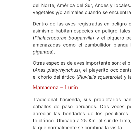
del Norte, América del Sur, Andes y locale
vegetales y/o animales cuando se encuentran
Dentro de las aves registradas en peligro 
asimismo habitan especies en peligro tale
(
Phalacrocorax bouganvilli
) y el piquero p
amenazadas como el zambullidor blanquil
gigantea
).
Otras especies de aves importante son: el 
(
Anas platyrhynchus
), el playerito occidenta
el chorlo del ártico (
Pluvialis squatarola
) y l
Mamacona – Lurín
Tradicional hacienda, sus propietarios h
caballos de paso peruanos. Dos veces p
apreciar las bondades de los peculiare
folclórico. Ubicada a 25 Km. al sur de Lim
la que normalmente se combina la visita.